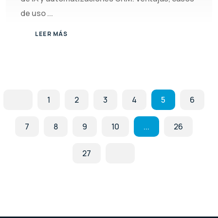
de uso ...
LEER MÁS
1
2
3
4
5
6
7
8
9
10
...
26
27