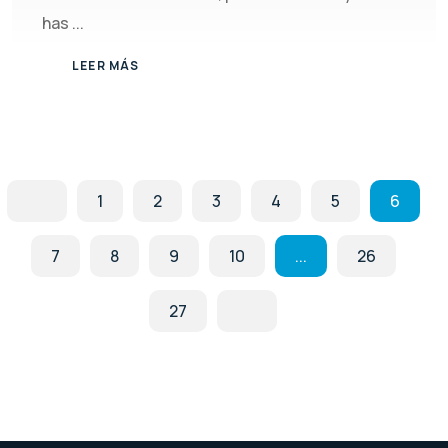
has ...
LEER MÁS
1
2
3
4
5
6
7
8
9
10
...
26
27