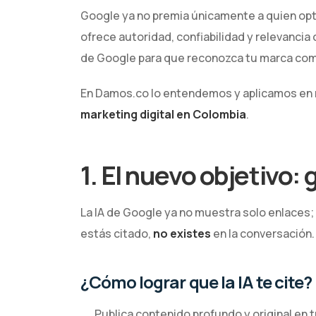
Google ya no premia únicamente a quien opti
ofrece autoridad, confiabilidad y relevancia 
de Google para que reconozca tu marca com
En Damos.co lo entendemos y aplicamos en 
marketing digital en Colombia
.
1. El nuevo objetivo: g
La IA de Google ya no muestra solo enlaces;
estás citado,
no existes
en la conversación.
¿Cómo lograr que la IA te cite?
Publica contenido profundo y original en t