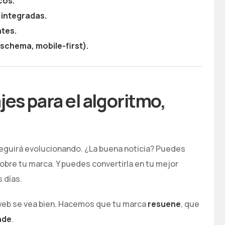
cos.
integradas.
ntes.
schema, mobile-first).
es para el algoritmo,
seguirá evolucionando. ¿La buena noticia? Puedes
bre tu marca. Y puedes convertirla en tu mejor
 días.
web se vea bien. Hacemos que tu marca
resuene
, que
nde
.