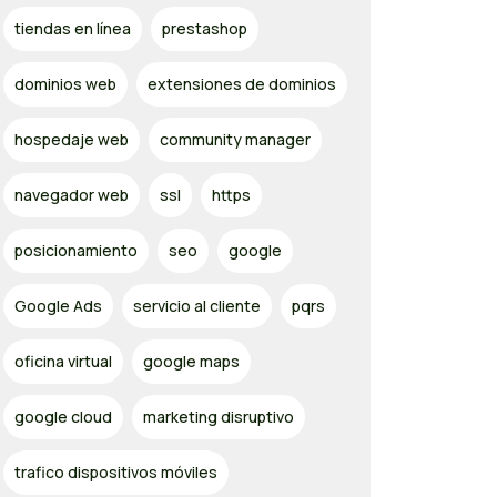
tiendas en línea
prestashop
dominios web
extensiones de dominios
hospedaje web
community manager
navegador web
ssl
https
posicionamiento
seo
google
Google Ads
servicio al cliente
pqrs
oficina virtual
google maps
google cloud
marketing disruptivo
trafico dispositivos móviles