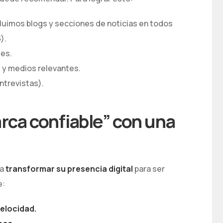
luimos blogs y secciones de noticias en todos
S
).
les.
 y medios relevantes.
ntrevistas).
arca confiable” con una
 a
transformar su presencia digital
para ser
e:
elocidad.