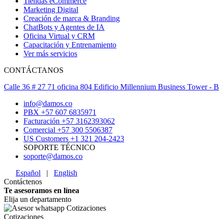
Tiendas eCommerce
Marketing Digital
Creación de marca & Branding
ChatBots y Agentes de IA
Oficina Virtual y CRM
Capacitación y Entrenamiento
Ver más servicios
CONTÁCTANOS
Calle 36 # 27 71 oficina 804 Edificio Millennium Business Tower -
info@damos.co
PBX +57 607 6835971
Facturación +57 3162393062
Comercial +57 300 5506387
US Customers +1 321 204-2423
SOPORTE TÉCNICO
soporte@damos.co
Español
|
English
Contáctenos
Te asesoramos en línea
Elija un departamento
Cotizaciones