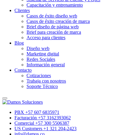
Capacitación y entrenamiento
Clientes
Casos de éxito diseño web
Casos de éxito creación de marca
Brief diseño de página web
Brief para creación de marca
Acceso para clientes
Blog
Diseño web
Marketing digital
Redes Sociales
Información general
Contacto
Cotizaciones
Trabaja con nosotros
Soporte Técnico
PBX +57 607 6835971
Facturación +57 3162393062
Comercial +57 300 5506387
US Customers +1 321 204-2423
info@damos.co