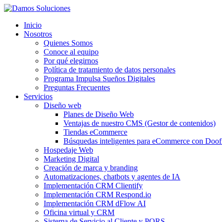
Inicio
Nosotros
Quienes Somos
Conoce al equipo
Por qué elegirnos
Política de tratamiento de datos personales
Programa Impulsa Sueños Digitales
Preguntas Frecuentes
Servicios
Diseño web
Planes de Diseño Web
Ventajas de nuestro CMS (Gestor de contenidos)
Tiendas eCommerce
Búsquedas inteligentes para eCommerce con Doof
Hospedaje Web
Marketing Digital
Creación de marca y branding
Automatizaciones, chatbots y agentes de IA
Implementación CRM Clientify
Implementación CRM Respond.io
Implementación CRM dFlow AI
Oficina virtual y CRM
Sistema de Servicio al Cliente y PQRS