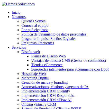
Inicio
Nosotros
Quienes Somos
Conoce al equipo
Por qué elegirnos
Política de tratamiento de datos personales
Programa Impulsa Sueños Digitales
Preguntas Frecuentes
Servicios
Diseño web
Planes de Diseño Web
Ventajas de nuestro CMS (Gestor de contenidos)
Tiendas eCommerce
Búsquedas inteligentes para eCommerce con Doof
Hospedaje Web
Marketing Digital
Creación de marca y branding
Automatizaciones, chatbots y agentes de IA
Implementación CRM Clientify
Implementación CRM Respond.io
Implementación CRM dFlow AI
Oficina virtual y CRM
Sistema de Servicio al Cliente y PQRS