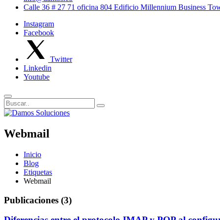
Calle 36 # 27 71 oficina 804 Edificio Millennium Business T
Instagram
Facebook
Twitter
Linkedin
Youtube
Webmail
Inicio
Blog
Etiquetas
Webmail
Publicaciones (3)
Diferencias entre el protocolo IMAP y POP al configu