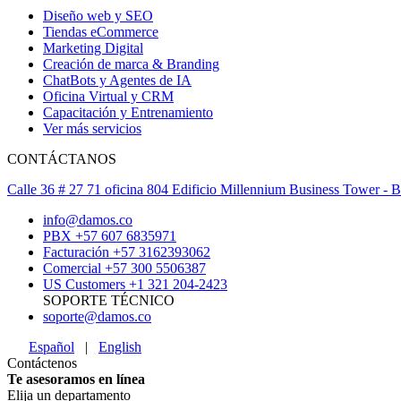
Diseño web y SEO
Tiendas eCommerce
Marketing Digital
Creación de marca & Branding
ChatBots y Agentes de IA
Oficina Virtual y CRM
Capacitación y Entrenamiento
Ver más servicios
CONTÁCTANOS
Calle 36 # 27 71 oficina 804 Edificio Millennium Business Tower -
info@damos.co
PBX +57 607 6835971
Facturación +57 3162393062
Comercial +57 300 5506387
US Customers +1 321 204-2423
SOPORTE TÉCNICO
soporte@damos.co
Español
|
English
Contáctenos
Te asesoramos en línea
Elija un departamento