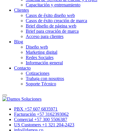
Capacitación y entrenamiento
Clientes
Casos de éxito diseño web
Casos de éxito creación de marca
Brief diseño de página web
Brief para creación de marca
Acceso para clientes
Blog
Diseño web
Marketing digital
Redes Sociales
Información general
Contacto
Cotizaciones
Trabaja con nosotros
Soporte Técnico
PBX +57 607 6835971
Facturación +57 3162393062
Comercial +57 300 5506387
US Customers +1 321 204-2423
info@damos.co