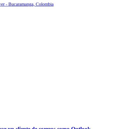
ower - Bucaramanga, Colombia
rar un cliente de correos como Outlook