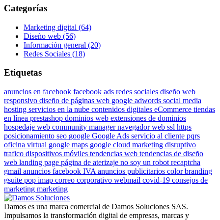
Categorías
Marketing digital (64)
Diseño web (56)
Información general (20)
Redes Sociales (18)
Etiquetas
anuncios en facebook
facebook ads
redes sociales
diseño web
responsivo
diseño de páginas web
google adwords
social media
hosting
servicios en la nube
contenidos digitales
eCommerce
tiendas
en línea
prestashop
dominios web
extensiones de dominios
hospedaje web
community manager
navegador web
ssl
https
posicionamiento
seo
google
Google Ads
servicio al cliente
pqrs
oficina virtual
google maps
google cloud
marketing disruptivo
trafico dispositivos móviles
tendencias web
tendencias de diseño
web
landing page
página de aterizaje
no soy un robot
recaptcha
gmail
anuncios facebook
IVA anuncios publicitarios
color
branding
gsuite
pop
imap
correo corporativo
webmail
covid-19
consejos de
marketing
marketing
Damos es una marca comercial de Damos Soluciones SAS.
Impulsamos la transformación digital de empresas, marcas y