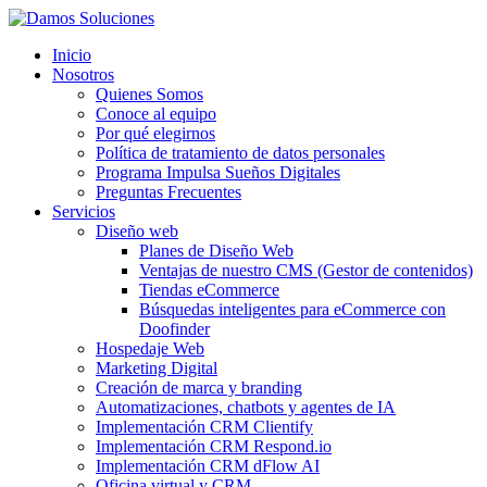
Inicio
Nosotros
Quienes Somos
Conoce al equipo
Por qué elegirnos
Política de tratamiento de datos personales
Programa Impulsa Sueños Digitales
Preguntas Frecuentes
Servicios
Diseño web
Planes de Diseño Web
Ventajas de nuestro CMS (Gestor de contenidos)
Tiendas eCommerce
Búsquedas inteligentes para eCommerce con
Doofinder
Hospedaje Web
Marketing Digital
Creación de marca y branding
Automatizaciones, chatbots y agentes de IA
Implementación CRM Clientify
Implementación CRM Respond.io
Implementación CRM dFlow AI
Oficina virtual y CRM