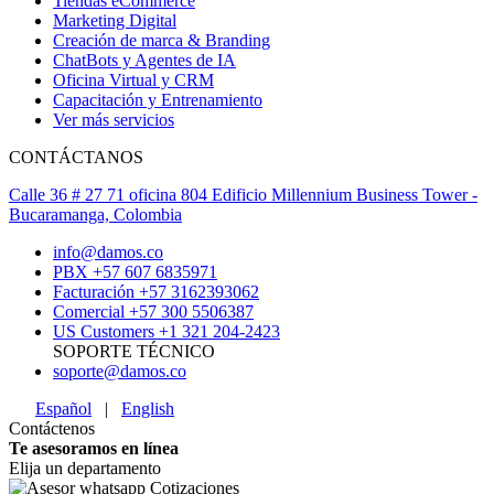
Tiendas eCommerce
Marketing Digital
Creación de marca & Branding
ChatBots y Agentes de IA
Oficina Virtual y CRM
Capacitación y Entrenamiento
Ver más servicios
CONTÁCTANOS
Calle 36 # 27 71 oficina 804 Edificio Millennium Business Tower -
Bucaramanga, Colombia
info@damos.co
PBX +57 607 6835971
Facturación +57 3162393062
Comercial +57 300 5506387
US Customers +1 321 204-2423
SOPORTE TÉCNICO
soporte@damos.co
Español
|
English
Contáctenos
Te asesoramos en línea
Elija un departamento