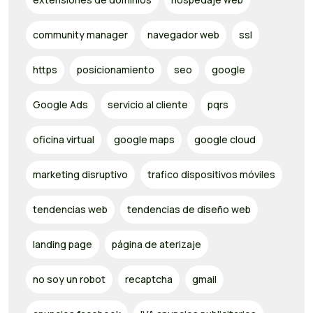
community manager
navegador web
ssl
https
posicionamiento
seo
google
Google Ads
servicio al cliente
pqrs
oficina virtual
google maps
google cloud
marketing disruptivo
trafico dispositivos móviles
tendencias web
tendencias de diseño web
landing page
página de aterizaje
no soy un robot
recaptcha
gmail