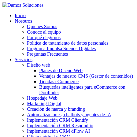
Inicio
Nosotros
Quienes Somos
Conoce al equipo
Por qué elegirnos
Política de tratamiento de datos personales
Programa Impulsa Sueños Digitales
Preguntas Frecuentes
Servicios
Diseño web
Planes de Diseño Web
Ventajas de nuestro CMS (Gestor de contenidos)
Tiendas eCommerce
Búsquedas inteligentes para eCommerce con
Doofinder
Hospedaje Web
Marketing Digital
Creación de marca y branding
Automatizaciones, chatbots y agentes de IA
Implementación CRM Clientify
Implementación CRM Respond.io
Implementación CRM dFlow AI
Oficina virtual y CRM