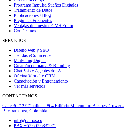
Programa Impulsa Sueños Digitales
Tratamiento de Datos
Publicaciones / Blog
Preguntas Frecuentes
Ventajas de nuestros CMS Editor
Contáctanos
SERVICIOS
Diseño web y SEO
Tiendas eCommerce
Marketing Digital
Creación de marca & Branding
ChatBots y Agentes de IA
Oficina Virtual y CRM
Capacitación y Entrenamiento
Ver más servicios
CONTÁCTANOS
Calle 36 # 27 71 oficina 804 Edificio Millennium Business Tower -
Bucaramanga, Colombia
info@damos.co
PBX +57 607 6835971