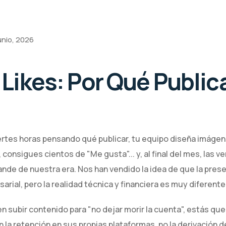
unio, 2026
s Likes: Por Qué Publi
ertes horas pensando qué publicar, tu equipo diseña imágen
consigues cientos de "Me gusta"... y, al final del mes, las 
rande de nuestra era. Nos han vendido la idea de que la pre
arial, pero la realidad técnica y financiera es muy diferente
a en subir contenido para "no dejar morir la cuenta", estás 
la retención en sus propias plataformas, no la derivación de