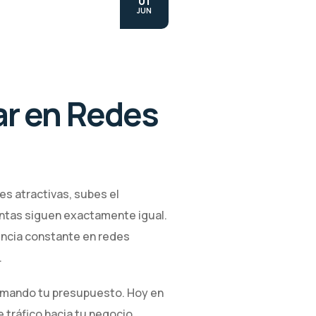
01
JUN
car en Redes
es atractivas, subes el
ventas siguen exactamente igual.
sencia constante en redes
.
quemando tu presupuesto. Hoy en
 tráfico hacia tu negocio.