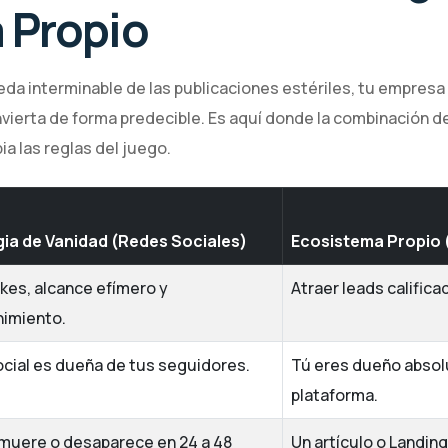
 Propio
eda interminable de las publicaciones estériles, tu empres
vierta de forma predecible. Es aquí donde la combinación de
a las reglas del juego.
gia de Vanidad (Redes Sociales)
Ecosistema Propio
ikes, alcance efímero y
Atraer leads califica
nimiento.
ocial es dueña de tus seguidores.
Tú eres dueño absol
plataforma.
muere o desaparece en 24 a 48
Un artículo o Landi