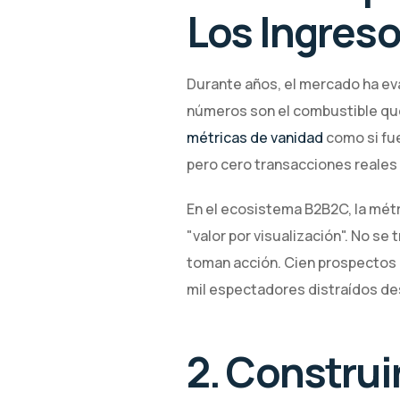
Los Ingreso
Durante años, el mercado ha eva
números son el combustible que
métricas de vanidad
como si fue
pero cero transacciones reales s
En el ecosistema B2B2C, la mét
"valor por visualización". No se
toman acción. Cien prospectos 
mil espectadores distraídos des
2. Construir