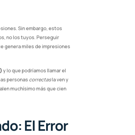
esiones. Sin embargo, estos
s, no los tuyos. Perseguir
que genera miles de impresiones
)
y lo que podríamos llamar el
 las personas
correctas
la ven y
 valen muchísimo más que cien
do: El Error