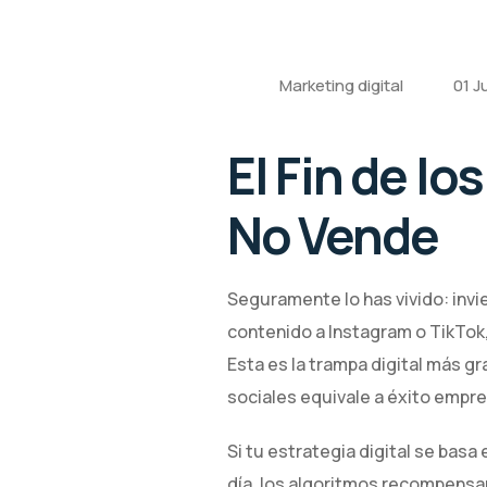
Marketing digital
01 J
El Fin de lo
No Vende
Seguramente lo has vivido: invi
contenido a Instagram o TikTok, 
Esta es la trampa digital más g
sociales equivale a éxito empres
Si tu estrategia digital se bas
día, los algoritmos recompensan 