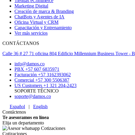
Tiendas eCommerce
Marketing Digital
Creación de marca & Branding
ChatBots y Agentes de IA
Oficina Virtual y CRM
Capacitación y Entrenamiento
Ver más servicios
CONTÁCTANOS
Calle 36 # 27 71 oficina 804 Edificio Millennium Business Tower -
info@damos.co
PBX +57 607 6835971
Facturación +57 3162393062
Comercial +57 300 5506387
US Customers +1 321 204-2423
SOPORTE TÉCNICO
soporte@damos.co
Español
|
English
Contáctenos
Te asesoramos en línea
Elija un departamento
Cotizaciones