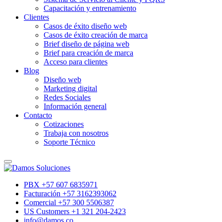
Capacitación y entrenamiento
Clientes
Casos de éxito diseño web
Casos de éxito creación de marca
Brief diseño de página web
Brief para creación de marca
Acceso para clientes
Blog
Diseño web
Marketing digital
Redes Sociales
Información general
Contacto
Cotizaciones
Trabaja con nosotros
Soporte Técnico
PBX +57 607 6835971
Facturación +57 3162393062
Comercial +57 300 5506387
US Customers +1 321 204-2423
info@damos.co