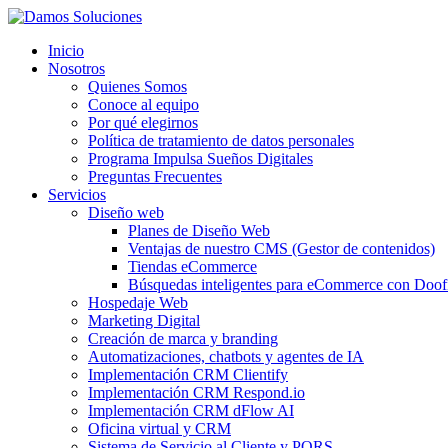
Inicio
Nosotros
Quienes Somos
Conoce al equipo
Por qué elegirnos
Política de tratamiento de datos personales
Programa Impulsa Sueños Digitales
Preguntas Frecuentes
Servicios
Diseño web
Planes de Diseño Web
Ventajas de nuestro CMS (Gestor de contenidos)
Tiendas eCommerce
Búsquedas inteligentes para eCommerce con Doof
Hospedaje Web
Marketing Digital
Creación de marca y branding
Automatizaciones, chatbots y agentes de IA
Implementación CRM Clientify
Implementación CRM Respond.io
Implementación CRM dFlow AI
Oficina virtual y CRM
Sistema de Servicio al Cliente y PQRS