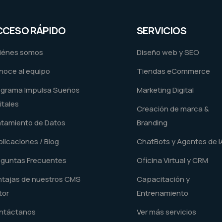
CCESO RÁPIDO
SERVICIOS
iénes somos
Diseño web y SEO
noce al equipo
Tiendas eCommerce
ograma Impulsa Sueños
Marketing Digital
itales
Creación de marca &
atamiento de Datos
Branding
licaciones / Blog
ChatBots y Agentes de I
eguntas Frecuentes
Oficina Virtual y CRM
ntajas de nuestros CMS
Capacitación y
tor
Entrenamiento
ntáctanos
Ver más servicios