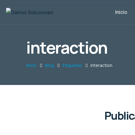
Inicio
interaction
Inicio
Blog
Etiquetas
interaction
Public