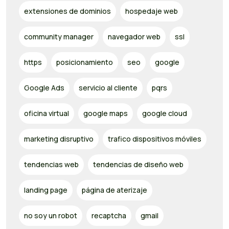
extensiones de dominios
hospedaje web
community manager
navegador web
ssl
https
posicionamiento
seo
google
Google Ads
servicio al cliente
pqrs
oficina virtual
google maps
google cloud
marketing disruptivo
trafico dispositivos móviles
tendencias web
tendencias de diseño web
landing page
página de aterizaje
no soy un robot
recaptcha
gmail