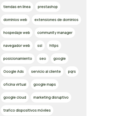
tiendas en línea
prestashop
dominios web
extensiones de dominios
hospedaje web
community manager
navegador web
ssl
https
posicionamiento
seo
google
Google Ads
servicio al cliente
pqrs
oficina virtual
google maps
google cloud
marketing disruptivo
trafico dispositivos móviles