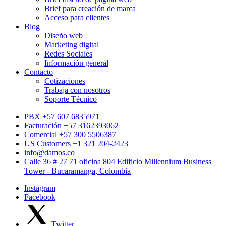
Brief para creación de marca
Acceso para clientes
Blog
Diseño web
Marketing digital
Redes Sociales
Información general
Contacto
Cotizaciones
Trabaja con nosotros
Soporte Técnico
PBX +57 607 6835971
Facturación +57 3162393062
Comercial +57 300 5506387
US Customers +1 321 204-2423
info@damos.co
Calle 36 # 27 71 oficina 804 Edificio Millennium Business
Tower - Bucaramanga, Colombia
Instagram
Facebook
Twitter