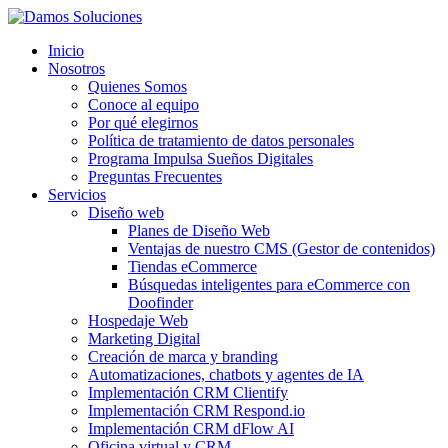
Inicio
Nosotros
Quienes Somos
Conoce al equipo
Por qué elegirnos
Política de tratamiento de datos personales
Programa Impulsa Sueños Digitales
Preguntas Frecuentes
Servicios
Diseño web
Planes de Diseño Web
Ventajas de nuestro CMS (Gestor de contenidos)
Tiendas eCommerce
Búsquedas inteligentes para eCommerce con
Doofinder
Hospedaje Web
Marketing Digital
Creación de marca y branding
Automatizaciones, chatbots y agentes de IA
Implementación CRM Clientify
Implementación CRM Respond.io
Implementación CRM dFlow AI
Oficina virtual y CRM