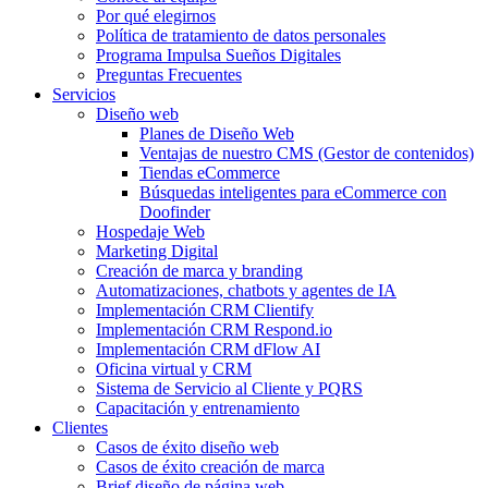
Por qué elegirnos
Política de tratamiento de datos personales
Programa Impulsa Sueños Digitales
Preguntas Frecuentes
Servicios
Diseño web
Planes de Diseño Web
Ventajas de nuestro CMS (Gestor de contenidos)
Tiendas eCommerce
Búsquedas inteligentes para eCommerce con
Doofinder
Hospedaje Web
Marketing Digital
Creación de marca y branding
Automatizaciones, chatbots y agentes de IA
Implementación CRM Clientify
Implementación CRM Respond.io
Implementación CRM dFlow AI
Oficina virtual y CRM
Sistema de Servicio al Cliente y PQRS
Capacitación y entrenamiento
Clientes
Casos de éxito diseño web
Casos de éxito creación de marca
Brief diseño de página web