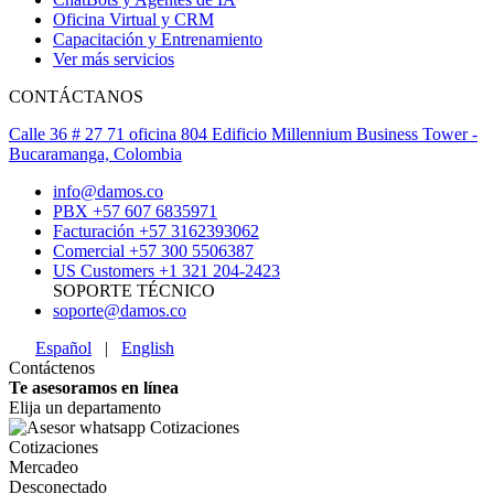
Oficina Virtual y CRM
Capacitación y Entrenamiento
Ver más servicios
CONTÁCTANOS
Calle 36 # 27 71 oficina 804 Edificio Millennium Business Tower -
Bucaramanga, Colombia
info@damos.co
PBX +57 607 6835971
Facturación +57 3162393062
Comercial +57 300 5506387
US Customers +1 321 204-2423
SOPORTE TÉCNICO
soporte@damos.co
Español
|
English
Contáctenos
Te asesoramos en línea
Elija un departamento
Cotizaciones
Mercadeo
Desconectado