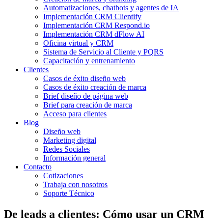
Automatizaciones, chatbots y agentes de IA
Implementación CRM Clientify
Implementación CRM Respond.io
Implementación CRM dFlow AI
Oficina virtual y CRM
Sistema de Servicio al Cliente y PQRS
Capacitación y entrenamiento
Clientes
Casos de éxito diseño web
Casos de éxito creación de marca
Brief diseño de página web
Brief para creación de marca
Acceso para clientes
Blog
Diseño web
Marketing digital
Redes Sociales
Información general
Contacto
Cotizaciones
Trabaja con nosotros
Soporte Técnico
De leads a clientes: Cómo usar un CRM