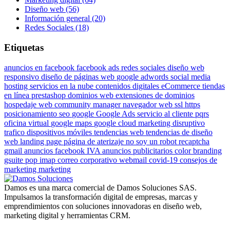
Diseño web (56)
Información general (20)
Redes Sociales (18)
Etiquetas
anuncios en facebook
facebook ads
redes sociales
diseño web
responsivo
diseño de páginas web
google adwords
social media
hosting
servicios en la nube
contenidos digitales
eCommerce
tiendas
en línea
prestashop
dominios web
extensiones de dominios
hospedaje web
community manager
navegador web
ssl
https
posicionamiento
seo
google
Google Ads
servicio al cliente
pqrs
oficina virtual
google maps
google cloud
marketing disruptivo
trafico dispositivos móviles
tendencias web
tendencias de diseño
web
landing page
página de aterizaje
no soy un robot
recaptcha
gmail
anuncios facebook
IVA anuncios publicitarios
color
branding
gsuite
pop
imap
correo corporativo
webmail
covid-19
consejos de
marketing
marketing
Damos es una marca comercial de Damos Soluciones SAS.
Impulsamos la transformación digital de empresas, marcas y
emprendimientos con soluciones innovadoras en diseño web,
marketing digital y herramientas CRM.