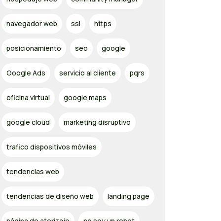
navegador web
ssl
https
posicionamiento
seo
google
Google Ads
servicio al cliente
pqrs
oficina virtual
google maps
google cloud
marketing disruptivo
trafico dispositivos móviles
tendencias web
tendencias de diseño web
landing page
página de aterizaje
no soy un robot