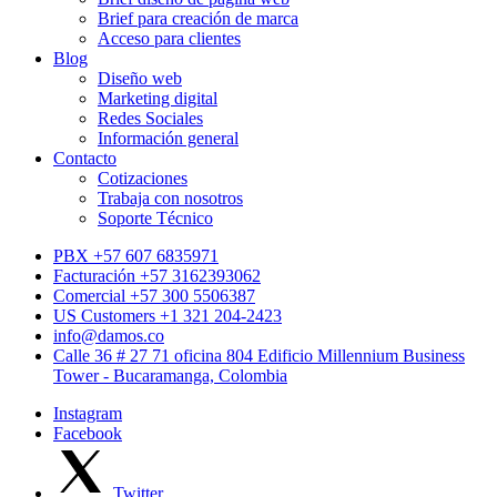
Brief para creación de marca
Acceso para clientes
Blog
Diseño web
Marketing digital
Redes Sociales
Información general
Contacto
Cotizaciones
Trabaja con nosotros
Soporte Técnico
PBX +57 607 6835971
Facturación +57 3162393062
Comercial +57 300 5506387
US Customers +1 321 204-2423
info@damos.co
Calle 36 # 27 71 oficina 804 Edificio Millennium Business
Tower - Bucaramanga, Colombia
Instagram
Facebook
Twitter