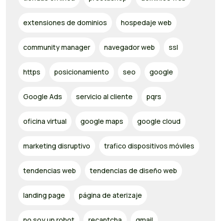
extensiones de dominios
hospedaje web
community manager
navegador web
ssl
https
posicionamiento
seo
google
Google Ads
servicio al cliente
pqrs
oficina virtual
google maps
google cloud
marketing disruptivo
trafico dispositivos móviles
tendencias web
tendencias de diseño web
landing page
página de aterizaje
no soy un robot
recaptcha
gmail