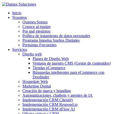
Inicio
Nosotros
Quienes Somos
Conoce al equipo
Por qué elegirnos
Política de tratamiento de datos personales
Programa Impulsa Sueños Digitales
Preguntas Frecuentes
Servicios
Diseño web
Planes de Diseño Web
Ventajas de nuestro CMS (Gestor de contenidos)
Tiendas eCommerce
Búsquedas inteligentes para eCommerce con
Doofinder
Hospedaje Web
Marketing Digital
Creación de marca y branding
Automatizaciones, chatbots y agentes de IA
Implementación CRM Clientify
Implementación CRM Respond.io
Implementación CRM dFlow AI
Oficina virtual y CRM