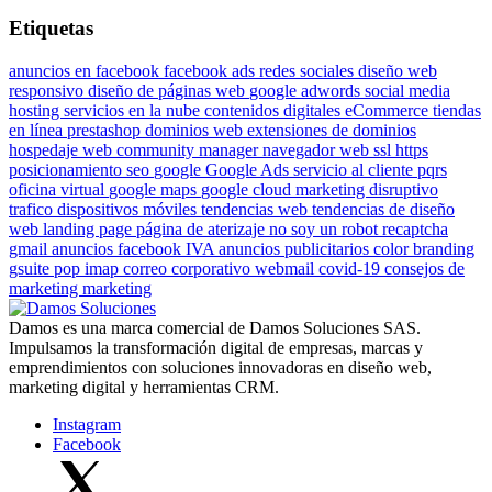
Etiquetas
anuncios en facebook
facebook ads
redes sociales
diseño web
responsivo
diseño de páginas web
google adwords
social media
hosting
servicios en la nube
contenidos digitales
eCommerce
tiendas
en línea
prestashop
dominios web
extensiones de dominios
hospedaje web
community manager
navegador web
ssl
https
posicionamiento
seo
google
Google Ads
servicio al cliente
pqrs
oficina virtual
google maps
google cloud
marketing disruptivo
trafico dispositivos móviles
tendencias web
tendencias de diseño
web
landing page
página de aterizaje
no soy un robot
recaptcha
gmail
anuncios facebook
IVA anuncios publicitarios
color
branding
gsuite
pop
imap
correo corporativo
webmail
covid-19
consejos de
marketing
marketing
Damos es una marca comercial de Damos Soluciones SAS.
Impulsamos la transformación digital de empresas, marcas y
emprendimientos con soluciones innovadoras en diseño web,
marketing digital y herramientas CRM.
Instagram
Facebook