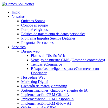
Inicio
Nosotros
Quienes Somos
Conoce al equipo
Por qué elegirnos
Política de tratamiento de datos personales
Programa Impulsa Sueños Digitales
Preguntas Frecuentes
Servicios
Diseño web
Planes de Diseño Web
Ventajas de nuestro CMS (Gestor de contenidos)
Tiendas eCommerce
Búsquedas inteligentes para eCommerce con
Doofinder
Hospedaje Web
Marketing Digital
Creación de marca y branding
Automatizaciones, chatbots y agentes de IA
Implementación CRM Clientify
Implementación CRM Respond.io
Implementación CRM dFlow AI
Oficina virtual y CRM