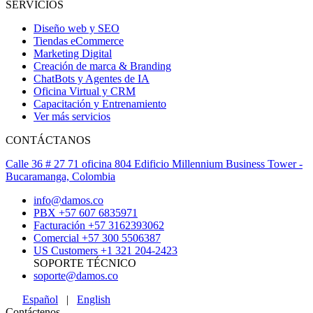
SERVICIOS
Diseño web y SEO
Tiendas eCommerce
Marketing Digital
Creación de marca & Branding
ChatBots y Agentes de IA
Oficina Virtual y CRM
Capacitación y Entrenamiento
Ver más servicios
CONTÁCTANOS
Calle 36 # 27 71 oficina 804 Edificio Millennium Business Tower -
Bucaramanga, Colombia
info@damos.co
PBX +57 607 6835971
Facturación +57 3162393062
Comercial +57 300 5506387
US Customers +1 321 204-2423
SOPORTE TÉCNICO
soporte@damos.co
Español
|
English
Contáctenos