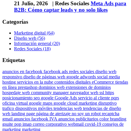
21 Julio, 2026 |
Redes Sociales
Meta Ads para
B2B: Cómo captar leads y no solo likes
Categorías
Marketing digital (64)
Diseño web (56)
Información general (20)
Redes Sociales (18)
Etiquetas
anuncios en facebook
facebook ads
redes sociales
diseño web
responsivo
diseño de páginas web
google adwords
social media
hosting
servicios en la nube
contenidos digitales
eCommerce
tiendas
en línea
prestashop
dominios web
extensiones de dominios
hospedaje web
community manager
navegador web
ssl
https
posicionamiento
seo
google
Google Ads
servicio al cliente
pqrs
oficina virtual
google maps
google cloud
marketing disruptivo
trafico dispositivos móviles
tendencias web
tendencias de diseño
web
landing page
página de aterizaje
no soy un robot
recaptcha
gmail
anuncios facebook
IVA anuncios publicitarios
color
branding
gsuite
pop
imap
correo corporativo
webmail
covid-19
consejos de
marketing
marketing