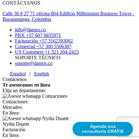
CONTÁCTANOS
Calle 36 # 27 71 oficina 804 Edificio Millennium Business Tower -
Bucaramanga, Colombia
info@damos.co
PBX +57 607 6835971
Facturación +57 3162393062
Comercial +57 300 5506387
US Customers +1 321 204-2423
SOPORTE TÉCNICO
soporte@damos.co
Español
|
English
Contáctenos
Te asesoramos en línea
Elija un departamento
Cotizaciones
Mercadeo
En línea
Nydia Duarte
Agenda una
Facturación
consultoría GRATIS
En línea