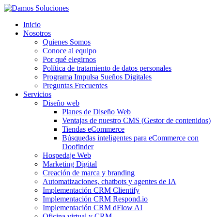
Inicio
Nosotros
Quienes Somos
Conoce al equipo
Por qué elegirnos
Política de tratamiento de datos personales
Programa Impulsa Sueños Digitales
Preguntas Frecuentes
Servicios
Diseño web
Planes de Diseño Web
Ventajas de nuestro CMS (Gestor de contenidos)
Tiendas eCommerce
Búsquedas inteligentes para eCommerce con
Doofinder
Hospedaje Web
Marketing Digital
Creación de marca y branding
Automatizaciones, chatbots y agentes de IA
Implementación CRM Clientify
Implementación CRM Respond.io
Implementación CRM dFlow AI
Oficina virtual y CRM