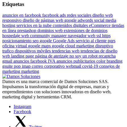
Etiquetas
anuncios en facebook
facebook ads
redes sociales
diseño web
responsivo
diseño de páginas web
google adwords
social media
hosting
servicios en la nube
contenidos digitales
eCommerce
tiendas
en línea
prestashop
dominios web
extensiones de dominios
hospedaje web
community manager
navegador web
ssl
https
posicionamiento
seo
google
Google Ads
servicio al cliente
pqrs
oficina virtual
google maps
google cloud
marketing disruptivo
trafico dispositivos móviles
tendencias web
tendencias de diseño
web
landing page
página de aterizaje
no soy un robot
recaptcha
gmail
anuncios facebook
IVA anuncios publicitarios
color
branding
gsuite
pop
imap
correo corporativo
webmail
covid-19
consejos de
marketing
marketing
Damos es una marca comercial de Damos Soluciones SAS.
Impulsamos la transformación digital de empresas, marcas y
emprendimientos con soluciones innovadoras en diseño web,
marketing digital y herramientas CRM.
Instagram
Facebook
Twitter