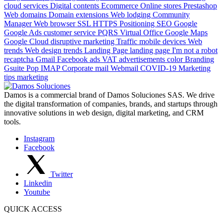
cloud services
Digital contents
Ecommerce
Online stores
Prestashop
Web domains
Domain extensions
Web lodging
Community
Manager
Web browser
SSL
HTTPS
Positioning
SEO
Google
Google Ads
customer service
PQRS
Virtual Office
Google Maps
Google Cloud
disruptive marketing
Traffic mobile devices
Web
trends
Web design trends
Landing Page
landing page
I'm not a robot
recaptcha
Gmail
Facebook ads
VAT advertisements
color
Branding
Gsuite
Pop
IMAP
Corporate mail
Webmail
COVID-19
Marketing
tips
marketing
Damos is a commercial brand of Damos Soluciones SAS. We drive
the digital transformation of companies, brands, and startups through
innovative solutions in web design, digital marketing, and CRM
tools.
Instagram
Facebook
Twitter
Linkedin
Youtube
QUICK ACCESS