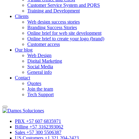
Customer Service System and PQRS
Training and Development
Clients
Web design success stories
Branding Success Stories
Online brief for web site development
Online brief to create your logo (brand)
Customer access
Our blog
Web Design
Digital Marketing
Social Media
General info
Contact
Quotes
Join the team
Tech Support
PBX +57 607 6835971
Billing +57 3162393062
Sales +57 300 5506387
US Customers +1 321 204-2423