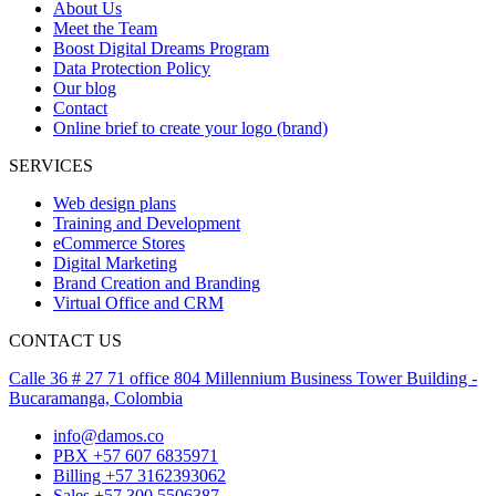
About Us
Meet the Team
Boost Digital Dreams Program
Data Protection Policy
Our blog
Contact
Online brief to create your logo (brand)
SERVICES
Web design plans
Training and Development
eCommerce Stores
Digital Marketing
Brand Creation and Branding
Virtual Office and CRM
CONTACT US
Calle 36 # 27 71 office 804 Millennium Business Tower Building -
Bucaramanga, Colombia
info@damos.co
PBX +57 607 6835971
Billing +57 3162393062
Sales +57 300 5506387