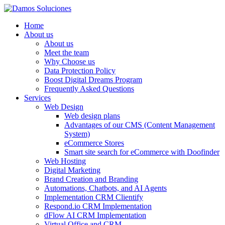
Home
About us
About us
Meet the team
Why Choose us
Data Protection Policy
Boost Digital Dreams Program
Frequently Asked Questions
Services
Web Design
Web design plans
Advantages of our CMS (Content Management
System)
eCommerce Stores
Smart site search for eCommerce with Doofinder
Web Hosting
Digital Marketing
Brand Creation and Branding
Automations, Chatbots, and AI Agents
Implementation CRM Clientify
Respond.io CRM Implementation
dFlow AI CRM Implementation
Virtual Office and CRM