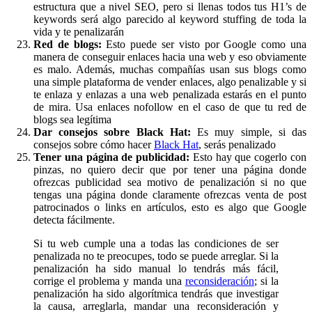
estructura que a nivel SEO, pero si llenas todos tus H1’s de
keywords será algo parecido al keyword stuffing de toda la
vida y te penalizarán
Red de blogs:
Esto puede ser visto por Google como una
manera de conseguir enlaces hacia una web y eso obviamente
es malo. Además, muchas compañías usan sus blogs como
una simple plataforma de vender enlaces, algo penalizable y si
te enlaza y enlazas a una web penalizada estarás en el punto
de mira. Usa enlaces nofollow en el caso de que tu red de
blogs sea legítima
Dar consejos sobre Black Hat:
Es muy simple, si das
consejos sobre cómo hacer
Black Hat
, serás penalizado
Tener una página de publicidad:
Esto hay que cogerlo con
pinzas, no quiero decir que por tener una página donde
ofrezcas publicidad sea motivo de penalización si no que
tengas una página donde claramente ofrezcas venta de post
patrocinados o links en artículos, esto es algo que Google
detecta fácilmente.
Si tu web cumple una a todas las condiciones de ser
penalizada no te preocupes, todo se puede arreglar. Si la
penalización ha sido manual lo tendrás más fácil,
corrige el problema y manda una
reconsideración
; si la
penalización ha sido algorítmica tendrás que investigar
la causa, arreglarla, mandar una reconsideración y