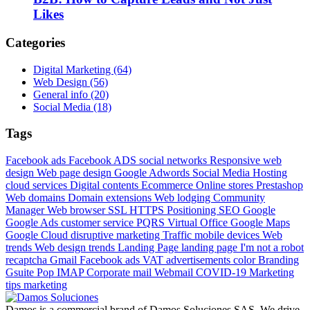
Likes
Categories
Digital Marketing (64)
Web Design (56)
General info (20)
Social Media (18)
Tags
Facebook ads
Facebook ADS
social networks
Responsive web
design
Web page design
Google Adwords
Social Media
Hosting
cloud services
Digital contents
Ecommerce
Online stores
Prestashop
Web domains
Domain extensions
Web lodging
Community
Manager
Web browser
SSL
HTTPS
Positioning
SEO
Google
Google Ads
customer service
PQRS
Virtual Office
Google Maps
Google Cloud
disruptive marketing
Traffic mobile devices
Web
trends
Web design trends
Landing Page
landing page
I'm not a robot
recaptcha
Gmail
Facebook ads
VAT advertisements
color
Branding
Gsuite
Pop
IMAP
Corporate mail
Webmail
COVID-19
Marketing
tips
marketing
Damos is a commercial brand of Damos Soluciones SAS. We drive