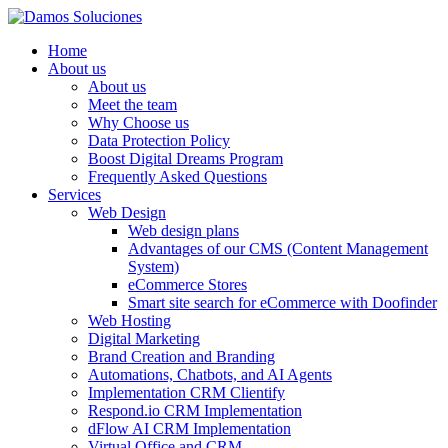
Home
About us
About us
Meet the team
Why Choose us
Data Protection Policy
Boost Digital Dreams Program
Frequently Asked Questions
Services
Web Design
Web design plans
Advantages of our CMS (Content Management
System)
eCommerce Stores
Smart site search for eCommerce with Doofinder
Web Hosting
Digital Marketing
Brand Creation and Branding
Automations, Chatbots, and AI Agents
Implementation CRM Clientify
Respond.io CRM Implementation
dFlow AI CRM Implementation
Virtual Office and CRM