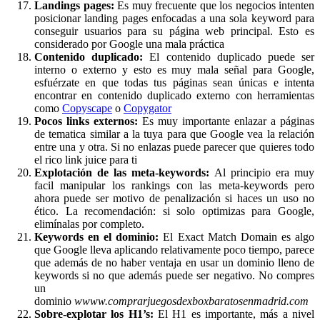
Landings pages:
Es muy frecuente que los negocios intenten
posicionar landing pages enfocadas a una sola keyword para
conseguir usuarios para su página web principal. Esto es
considerado por Google una mala práctica
Contenido duplicado:
El contenido duplicado puede ser
interno o externo y esto es muy mala señal para Google,
esfuérzate en que todas tus páginas sean únicas e intenta
encontrar en contenido duplicado externo con herramientas
como
Copyscape
o
Copygator
Pocos links externos:
Es muy importante enlazar a páginas
de tematica similar a la tuya para que Google vea la relación
entre una y otra. Si no enlazas puede parecer que quieres todo
el rico link juice para ti
Explotación de las meta-keywords:
Al principio era muy
facil manipular los rankings con las meta-keywords pero
ahora puede ser motivo de penalización si haces un uso no
ético. La recomendación: si solo optimizas para Google,
elimínalas por completo.
Keywords en el dominio:
El Exact Match Domain es algo
que Google lleva aplicando relativamente poco tiempo, parece
que además de no haber ventaja en usar un dominio lleno de
keywords si no que además puede ser negativo. No compres
un
dominio
wwww.comprarjuegosdexboxbaratosenmadrid.com
Sobre-explotar los H1’s:
El H1 es importante, más a nivel