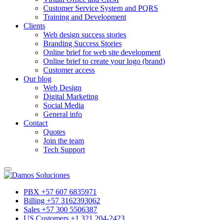
Customer Service System and PQRS
Training and Development
Clients
Web design success stories
Branding Success Stories
Online brief for web site development
Online brief to create your logo (brand)
Customer access
Our blog
Web Design
Digital Marketing
Social Media
General info
Contact
Quotes
Join the team
Tech Support
PBX +57 607 6835971
Billing +57 3162393062
Sales +57 300 5506387
US Customers +1 321 204-2423