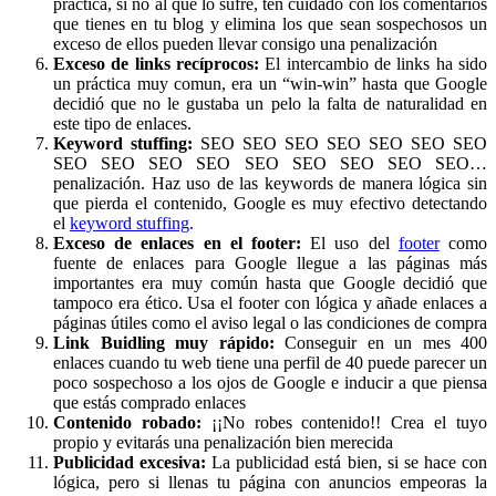
práctica, si no al que lo sufre, ten cuidado con los comentarios
que tienes en tu blog y elimina los que sean sospechosos un
exceso de ellos pueden llevar consigo una penalización
Exceso de links recíprocos:
El intercambio de links ha sido
un práctica muy comun, era un “win-win” hasta que Google
decidió que no le gustaba un pelo la falta de naturalidad en
este tipo de enlaces.
Keyword stuffing:
SEO SEO SEO SEO SEO SEO SEO
SEO SEO SEO SEO SEO SEO SEO SEO SEO…
penalización. Haz uso de las keywords de manera lógica sin
que pierda el contenido, Google es muy efectivo detectando
el
keyword stuffing
.
Exceso de enlaces en el footer:
El uso del
footer
como
fuente de enlaces para Google llegue a las páginas más
importantes era muy común hasta que Google decidió que
tampoco era ético. Usa el footer con lógica y añade enlaces a
páginas útiles como el aviso legal o las condiciones de compra
Link Buidling muy rápido:
Conseguir en un mes 400
enlaces cuando tu web tiene una perfil de 40 puede parecer un
poco sospechoso a los ojos de Google e inducir a que piensa
que estás comprado enlaces
Contenido robado:
¡¡No robes contenido!! Crea el tuyo
propio y evitarás una penalización bien merecida
Publicidad excesiva:
La publicidad está bien, si se hace con
lógica, pero si llenas tu página con anuncios empeoras la