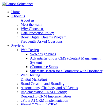
Home
About us
About us
Meet the team
Why Choose us
Data Protection Policy
Boost Digital Dreams Program
Frequently Asked Questions
Services
Web Design
Web design plans
Advantages of our CMS (Content Management
System)
eCommerce Stores
Smart site search for eCommerce with Doofinder
Web Hosting
Digital Marketing
Brand Creation and Branding
Automations, Chatbots, and AI Agents
Implementation CRM Clientify
Respond.io CRM Implementation
dFlow AI CRM Implementation
Virtual Office and CRM