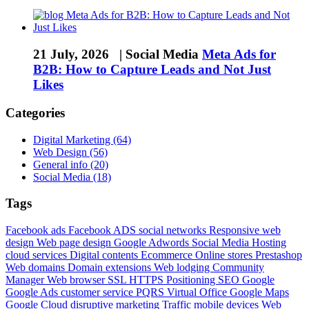
21 July, 2026 |
Social Media
Meta Ads for
B2B: How to Capture Leads and Not Just
Likes
Categories
Digital Marketing (64)
Web Design (56)
General info (20)
Social Media (18)
Tags
Facebook ads
Facebook ADS
social networks
Responsive web
design
Web page design
Google Adwords
Social Media
Hosting
cloud services
Digital contents
Ecommerce
Online stores
Prestashop
Web domains
Domain extensions
Web lodging
Community
Manager
Web browser
SSL
HTTPS
Positioning
SEO
Google
Google Ads
customer service
PQRS
Virtual Office
Google Maps
Google Cloud
disruptive marketing
Traffic mobile devices
Web