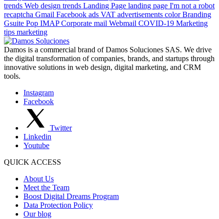
trends
Web design trends
Landing Page
landing page
I'm not a robot
recaptcha
Gmail
Facebook ads
VAT advertisements
color
Branding
Gsuite
Pop
IMAP
Corporate mail
Webmail
COVID-19
Marketing
tips
marketing
Damos is a commercial brand of Damos Soluciones SAS. We drive
the digital transformation of companies, brands, and startups through
innovative solutions in web design, digital marketing, and CRM
tools.
Instagram
Facebook
Twitter
Linkedin
Youtube
QUICK ACCESS
About Us
Meet the Team
Boost Digital Dreams Program
Data Protection Policy
Our blog