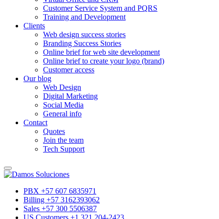
Customer Service System and PQRS
Training and Development
Clients
Web design success stories
Branding Success Stories
Online brief for web site development
Online brief to create your logo (brand)
Customer access
Our blog
Web Design
Digital Marketing
Social Media
General info
Contact
Quotes
Join the team
Tech Support
PBX +57 607 6835971
Billing +57 3162393062
Sales +57 300 5506387
US Customers +1 321 204-2423