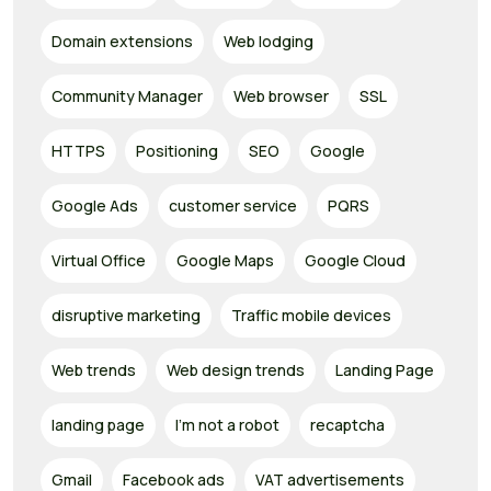
Domain extensions
Web lodging
Community Manager
Web browser
SSL
HTTPS
Positioning
SEO
Google
Google Ads
customer service
PQRS
Virtual Office
Google Maps
Google Cloud
disruptive marketing
Traffic mobile devices
Web trends
Web design trends
Landing Page
landing page
I'm not a robot
recaptcha
Gmail
Facebook ads
VAT advertisements