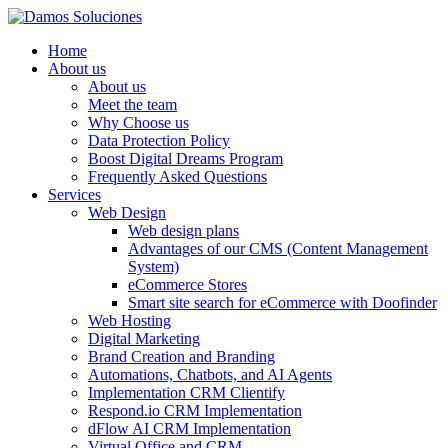
Home
About us
About us
Meet the team
Why Choose us
Data Protection Policy
Boost Digital Dreams Program
Frequently Asked Questions
Services
Web Design
Web design plans
Advantages of our CMS (Content Management
System)
eCommerce Stores
Smart site search for eCommerce with Doofinder
Web Hosting
Digital Marketing
Brand Creation and Branding
Automations, Chatbots, and AI Agents
Implementation CRM Clientify
Respond.io CRM Implementation
dFlow AI CRM Implementation
Virtual Office and CRM