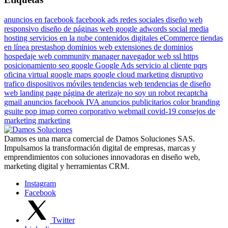
anuncios en facebook
facebook ads
redes sociales
diseño web
responsivo
diseño de páginas web
google adwords
social media
hosting
servicios en la nube
contenidos digitales
eCommerce
tiendas
en línea
prestashop
dominios web
extensiones de dominios
hospedaje web
community manager
navegador web
ssl
https
posicionamiento
seo
google
Google Ads
servicio al cliente
pqrs
oficina virtual
google maps
google cloud
marketing disruptivo
trafico dispositivos móviles
tendencias web
tendencias de diseño
web
landing page
página de aterizaje
no soy un robot
recaptcha
gmail
anuncios facebook
IVA anuncios publicitarios
color
branding
gsuite
pop
imap
correo corporativo
webmail
covid-19
consejos de
marketing
marketing
Damos es una marca comercial de Damos Soluciones SAS.
Impulsamos la transformación digital de empresas, marcas y
emprendimientos con soluciones innovadoras en diseño web,
marketing digital y herramientas CRM.
Instagram
Facebook
Twitter