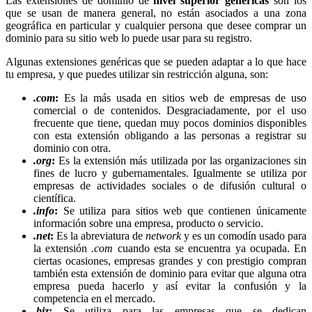
Las extensiones de dominio de
nivel superior genéricas
son los
que se usan de manera general, no están asociados a una zona
geográfica en particular y cualquier persona que desee comprar un
dominio para su sitio web lo puede usar para su registro.
Algunas extensiones genéricas que se pueden adaptar a lo que hace
tu empresa, y que puedes utilizar sin restricción alguna, son:
.com
:
Es la más usada en sitios web de empresas de uso
comercial o de contenidos. Desgraciadamente, por el uso
frecuente que tiene, quedan muy pocos dominios disponibles
con esta extensión obligando a las personas a registrar su
dominio con otra.
.org
:
Es la extensión más utilizada por las organizaciones sin
fines de lucro y gubernamentales. Igualmente se utiliza por
empresas de actividades sociales o de difusión cultural o
científica.
.info
:
Se utiliza para sitios web que contienen únicamente
información sobre una empresa, producto o servicio.
.net
:
Es la abreviatura de
network
y es un comodín usado para
la extensión
.com
cuando esta se encuentra ya ocupada. En
ciertas ocasiones, empresas grandes y con prestigio compran
también esta extensión de dominio para evitar que alguna otra
empresa pueda hacerlo y así evitar la confusión y la
competencia en el mercado.
.biz
:
Se utiliza para las empresas que se dedican