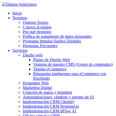
Inicio
Nosotros
Quienes Somos
Conoce al equipo
Por qué elegirnos
Política de tratamiento de datos personales
Programa Impulsa Sueños Digitales
Preguntas Frecuentes
Servicios
Diseño web
Planes de Diseño Web
Ventajas de nuestro CMS (Gestor de contenidos)
Tiendas eCommerce
Búsquedas inteligentes para eCommerce con
Doofinder
Hospedaje Web
Marketing Digital
Creación de marca y branding
Automatizaciones, chatbots y agentes de IA
Implementación CRM Clientify
Implementación CRM Respond.io
Implementación CRM dFlow AI
Oficina virtual y CRM