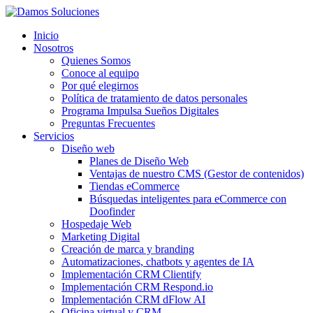
Inicio
Nosotros
Quienes Somos
Conoce al equipo
Por qué elegirnos
Política de tratamiento de datos personales
Programa Impulsa Sueños Digitales
Preguntas Frecuentes
Servicios
Diseño web
Planes de Diseño Web
Ventajas de nuestro CMS (Gestor de contenidos)
Tiendas eCommerce
Búsquedas inteligentes para eCommerce con
Doofinder
Hospedaje Web
Marketing Digital
Creación de marca y branding
Automatizaciones, chatbots y agentes de IA
Implementación CRM Clientify
Implementación CRM Respond.io
Implementación CRM dFlow AI
Oficina virtual y CRM