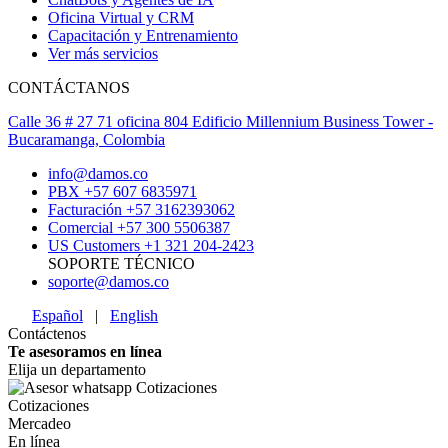
Oficina Virtual y CRM
Capacitación y Entrenamiento
Ver más servicios
CONTÁCTANOS
Calle 36 # 27 71 oficina 804 Edificio Millennium Business Tower -
Bucaramanga, Colombia
info@damos.co
PBX +57 607 6835971
Facturación +57 3162393062
Comercial +57 300 5506387
US Customers +1 321 204-2423
SOPORTE TÉCNICO
soporte@damos.co
Español
|
English
Contáctenos
Te asesoramos en línea
Elija un departamento
Cotizaciones
Mercadeo
En línea