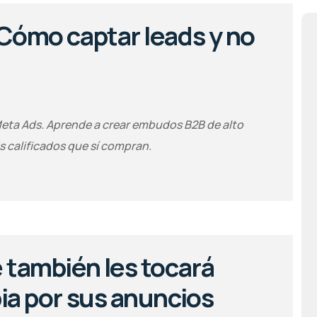
Cómo captar leads y no
eta Ads. Aprende a crear embudos B2B de alto
s calificados que sí compran.
 también les tocará
ia por sus anuncios