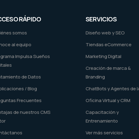
CCESO RÁPIDO
SERVICIOS
iénes somos
Diseño web y SEO
noce al equipo
Tiendas eCommerce
ograma Impulsa Sueños
Marketing Digital
itales
Creación de marca &
atamiento de Datos
Branding
licaciones / Blog
ChatBots y Agentes de I
eguntas Frecuentes
Oficina Virtual y CRM
ntajas de nuestros CMS
Capacitación y
tor
Entrenamiento
ntáctanos
Ver más servicios