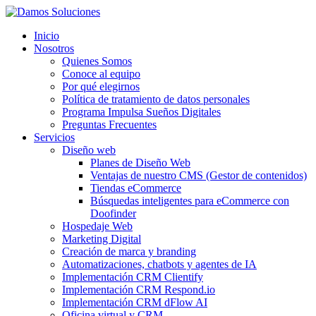
Inicio
Nosotros
Quienes Somos
Conoce al equipo
Por qué elegirnos
Política de tratamiento de datos personales
Programa Impulsa Sueños Digitales
Preguntas Frecuentes
Servicios
Diseño web
Planes de Diseño Web
Ventajas de nuestro CMS (Gestor de contenidos)
Tiendas eCommerce
Búsquedas inteligentes para eCommerce con
Doofinder
Hospedaje Web
Marketing Digital
Creación de marca y branding
Automatizaciones, chatbots y agentes de IA
Implementación CRM Clientify
Implementación CRM Respond.io
Implementación CRM dFlow AI
Oficina virtual y CRM