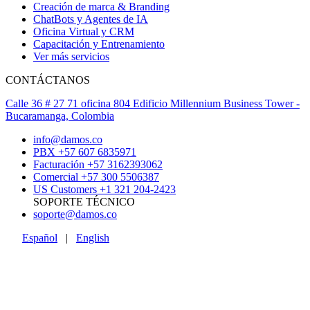
Creación de marca & Branding
ChatBots y Agentes de IA
Oficina Virtual y CRM
Capacitación y Entrenamiento
Ver más servicios
CONTÁCTANOS
Calle 36 # 27 71 oficina 804 Edificio Millennium Business Tower -
Bucaramanga, Colombia
info@damos.co
PBX +57 607 6835971
Facturación +57 3162393062
Comercial +57 300 5506387
US Customers +1 321 204-2423
SOPORTE TÉCNICO
soporte@damos.co
Español
|
English