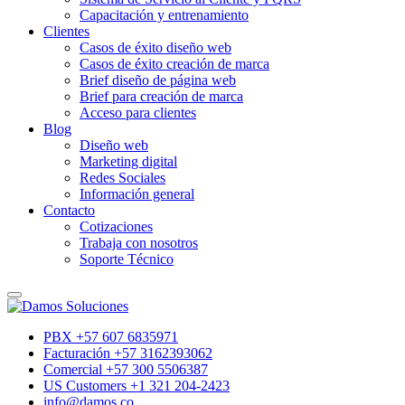
Capacitación y entrenamiento
Clientes
Casos de éxito diseño web
Casos de éxito creación de marca
Brief diseño de página web
Brief para creación de marca
Acceso para clientes
Blog
Diseño web
Marketing digital
Redes Sociales
Información general
Contacto
Cotizaciones
Trabaja con nosotros
Soporte Técnico
PBX +57 607 6835971
Facturación +57 3162393062
Comercial +57 300 5506387
US Customers +1 321 204-2423
info@damos.co