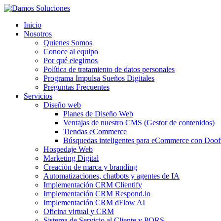
Inicio
Nosotros
Quienes Somos
Conoce al equipo
Por qué elegirnos
Política de tratamiento de datos personales
Programa Impulsa Sueños Digitales
Preguntas Frecuentes
Servicios
Diseño web
Planes de Diseño Web
Ventajas de nuestro CMS (Gestor de contenidos)
Tiendas eCommerce
Búsquedas inteligentes para eCommerce con Doof
Hospedaje Web
Marketing Digital
Creación de marca y branding
Automatizaciones, chatbots y agentes de IA
Implementación CRM Clientify
Implementación CRM Respond.io
Implementación CRM dFlow AI
Oficina virtual y CRM
Sistema de Servicio al Cliente y PQRS