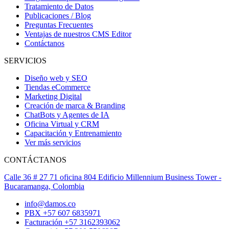
Tratamiento de Datos
Publicaciones / Blog
Preguntas Frecuentes
Ventajas de nuestros CMS Editor
Contáctanos
SERVICIOS
Diseño web y SEO
Tiendas eCommerce
Marketing Digital
Creación de marca & Branding
ChatBots y Agentes de IA
Oficina Virtual y CRM
Capacitación y Entrenamiento
Ver más servicios
CONTÁCTANOS
Calle 36 # 27 71 oficina 804 Edificio Millennium Business Tower -
Bucaramanga, Colombia
info@damos.co
PBX +57 607 6835971
Facturación +57 3162393062