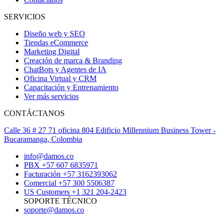
SERVICIOS
Diseño web y SEO
Tiendas eCommerce
Marketing Digital
Creación de marca & Branding
ChatBots y Agentes de IA
Oficina Virtual y CRM
Capacitación y Entrenamiento
Ver más servicios
CONTÁCTANOS
Calle 36 # 27 71 oficina 804 Edificio Millennium Business Tower -
Bucaramanga, Colombia
info@damos.co
PBX +57 607 6835971
Facturación +57 3162393062
Comercial +57 300 5506387
US Customers +1 321 204-2423
SOPORTE TÉCNICO
soporte@damos.co