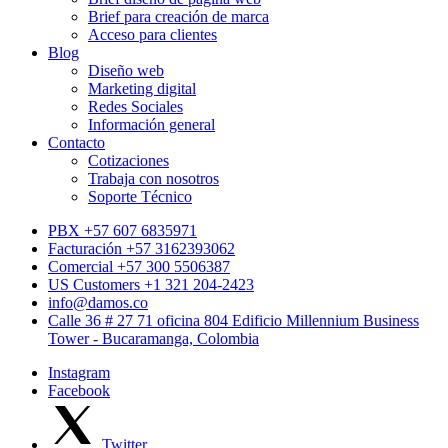
Brief para creación de marca
Acceso para clientes
Blog
Diseño web
Marketing digital
Redes Sociales
Información general
Contacto
Cotizaciones
Trabaja con nosotros
Soporte Técnico
PBX +57 607 6835971
Facturación +57 3162393062
Comercial +57 300 5506387
US Customers +1 321 204-2423
info@damos.co
Calle 36 # 27 71 oficina 804 Edificio Millennium Business
Tower - Bucaramanga, Colombia
Instagram
Facebook
Twitter