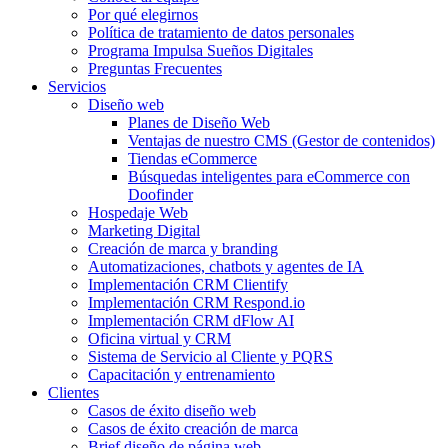
Por qué elegirnos
Política de tratamiento de datos personales
Programa Impulsa Sueños Digitales
Preguntas Frecuentes
Servicios
Diseño web
Planes de Diseño Web
Ventajas de nuestro CMS (Gestor de contenidos)
Tiendas eCommerce
Búsquedas inteligentes para eCommerce con
Doofinder
Hospedaje Web
Marketing Digital
Creación de marca y branding
Automatizaciones, chatbots y agentes de IA
Implementación CRM Clientify
Implementación CRM Respond.io
Implementación CRM dFlow AI
Oficina virtual y CRM
Sistema de Servicio al Cliente y PQRS
Capacitación y entrenamiento
Clientes
Casos de éxito diseño web
Casos de éxito creación de marca
Brief diseño de página web