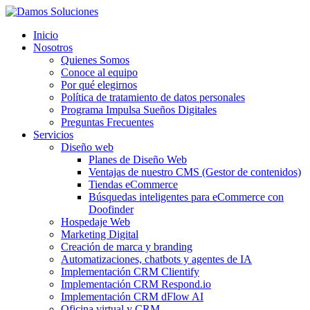
Inicio
Nosotros
Quienes Somos
Conoce al equipo
Por qué elegirnos
Política de tratamiento de datos personales
Programa Impulsa Sueños Digitales
Preguntas Frecuentes
Servicios
Diseño web
Planes de Diseño Web
Ventajas de nuestro CMS (Gestor de contenidos)
Tiendas eCommerce
Búsquedas inteligentes para eCommerce con
Doofinder
Hospedaje Web
Marketing Digital
Creación de marca y branding
Automatizaciones, chatbots y agentes de IA
Implementación CRM Clientify
Implementación CRM Respond.io
Implementación CRM dFlow AI
Oficina virtual y CRM