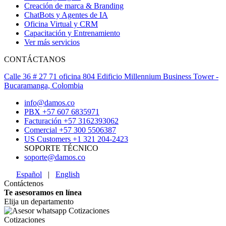
Creación de marca & Branding
ChatBots y Agentes de IA
Oficina Virtual y CRM
Capacitación y Entrenamiento
Ver más servicios
CONTÁCTANOS
Calle 36 # 27 71 oficina 804 Edificio Millennium Business Tower -
Bucaramanga, Colombia
info@damos.co
PBX +57 607 6835971
Facturación +57 3162393062
Comercial +57 300 5506387
US Customers +1 321 204-2423
SOPORTE TÉCNICO
soporte@damos.co
Español
|
English
Contáctenos
Te asesoramos en línea
Elija un departamento
Cotizaciones