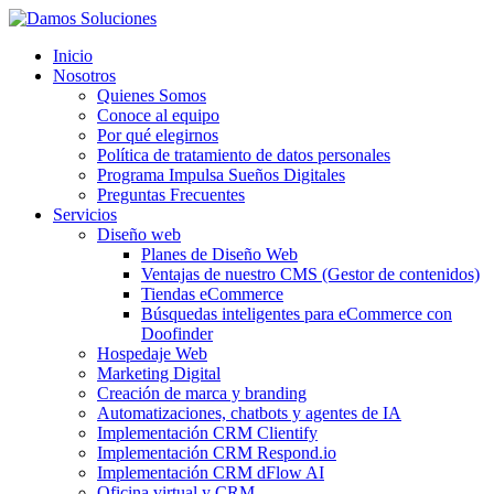
Inicio
Nosotros
Quienes Somos
Conoce al equipo
Por qué elegirnos
Política de tratamiento de datos personales
Programa Impulsa Sueños Digitales
Preguntas Frecuentes
Servicios
Diseño web
Planes de Diseño Web
Ventajas de nuestro CMS (Gestor de contenidos)
Tiendas eCommerce
Búsquedas inteligentes para eCommerce con
Doofinder
Hospedaje Web
Marketing Digital
Creación de marca y branding
Automatizaciones, chatbots y agentes de IA
Implementación CRM Clientify
Implementación CRM Respond.io
Implementación CRM dFlow AI
Oficina virtual y CRM