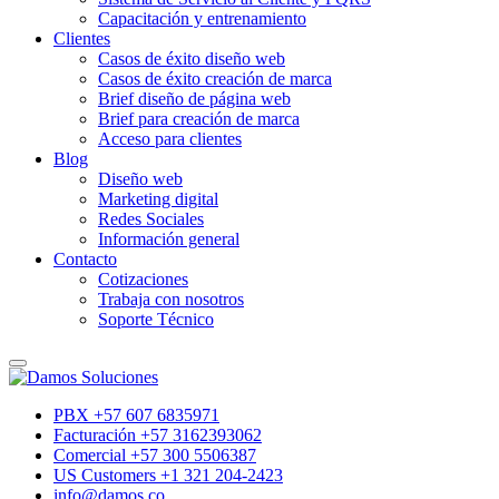
Capacitación y entrenamiento
Clientes
Casos de éxito diseño web
Casos de éxito creación de marca
Brief diseño de página web
Brief para creación de marca
Acceso para clientes
Blog
Diseño web
Marketing digital
Redes Sociales
Información general
Contacto
Cotizaciones
Trabaja con nosotros
Soporte Técnico
PBX +57 607 6835971
Facturación +57 3162393062
Comercial +57 300 5506387
US Customers +1 321 204-2423
info@damos.co