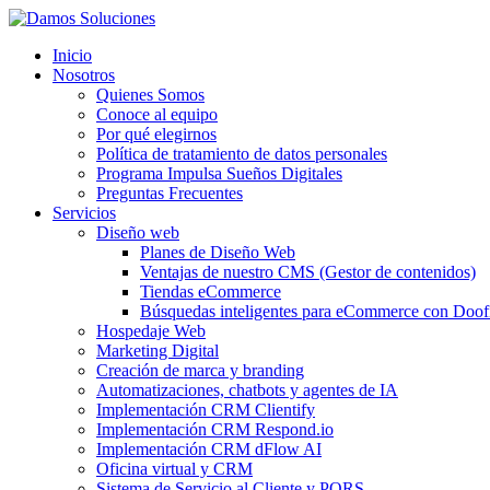
Inicio
Nosotros
Quienes Somos
Conoce al equipo
Por qué elegirnos
Política de tratamiento de datos personales
Programa Impulsa Sueños Digitales
Preguntas Frecuentes
Servicios
Diseño web
Planes de Diseño Web
Ventajas de nuestro CMS (Gestor de contenidos)
Tiendas eCommerce
Búsquedas inteligentes para eCommerce con Doof
Hospedaje Web
Marketing Digital
Creación de marca y branding
Automatizaciones, chatbots y agentes de IA
Implementación CRM Clientify
Implementación CRM Respond.io
Implementación CRM dFlow AI
Oficina virtual y CRM
Sistema de Servicio al Cliente y PQRS